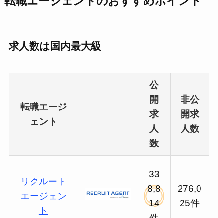
転職エージェントのおすすめポイント
求人数は国内最大級
公
開
非公
転職エージ
求
開求
ェント
人
人数
数
33
リクルート
8,8
276,0
エージェン
14
25件
ト
件