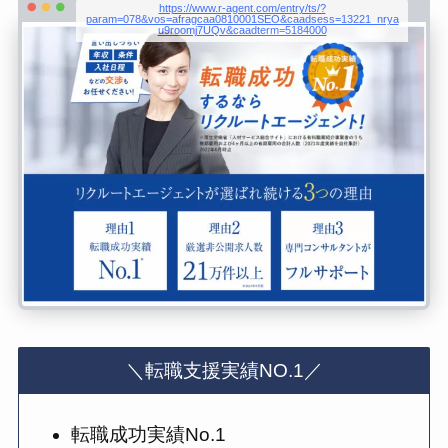
https://www.r-agent.com/entry/ts/?
param=078&vos=afragcaa0810001SEO&caadsess=13221_nrya
u9roomj7UQv&caadterm=5184000
＼転職支援実績NO.1／
転職成功実績No.1