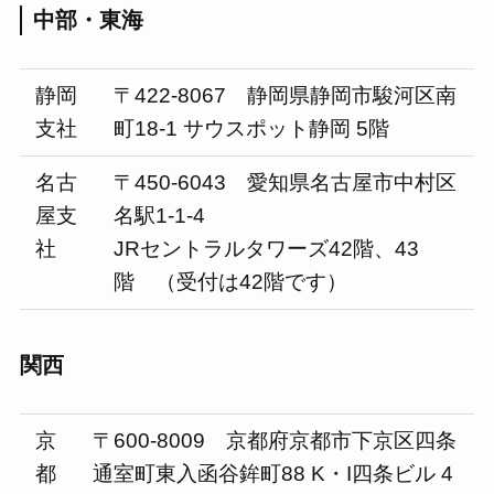
中部・東海
静岡
〒422-8067 静岡県静岡市駿河区南
支社
町18-1 サウスポット静岡 5階
名古
〒450-6043 愛知県名古屋市中村区
屋支
名駅1-1-4
社
JRセントラルタワーズ42階、43
階 （受付は42階です）
関西
京
〒600-8009 京都府京都市下京区四条
都
通室町東入函谷鉾町88 K・I四条ビル 4